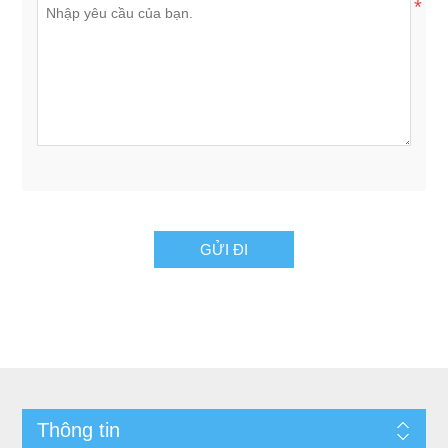
*
GỬI ĐI
Thông tin