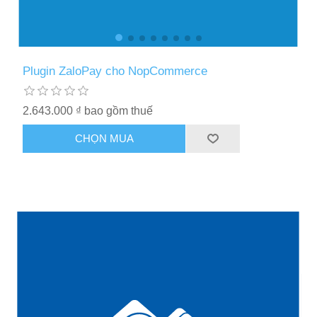
Plugin ZaloPay cho NopCommerce
2.643.000 ₫ bao gồm thuế
CHỌN MUA